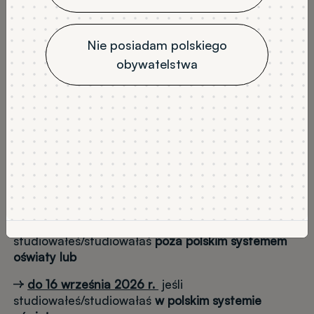
Jeśli chcesz przenieść się na naszą uczelnię
musisz spełniać dwa warunki:
Nie posiadam polskiego
mieć ukończony
co najmniej pierwszy
obywatelstwa
semestr swoich studiów,
być
obecnie studentem
swojej uczelni i
posiadać aktywny status studenta.
Jeśli chcesz do nas dołączyć
od zimowego w roku
akademickim 2026/2027
(od października 2026),
musisz przesłać dokumenty na adres mailowy
odpowiedniego wydziału
:
do 31 lipca 2026 r.
jeśli
studiowałeś/studiowałaś
poza polskim systemem
oświaty lub
do 16 września 2026 r.
jeśli
studiowałeś/studiowałaś
w polskim systemie