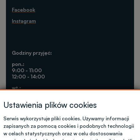
Facebook
Instagram
Godziny przyjęć:
pon.:
9:00 - 11:00
12:00 - 14:00
wt.:
9:00 - 11:00
13:30 - 15:30
Ustawienia plików cookies
czw.:
9:00 - 11:00
Serwis wykorzystuje pliki cookies. Używamy informacji
12:00 - 14:00
zapisanych za pomocą cookies i podobnych technologii
w celach statystycznych oraz w celu dostosowania
pt.: