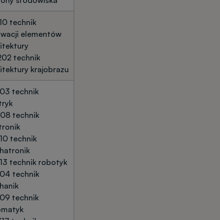
rony środowiska
10 technik
owacji elementów
itektury
02 technik
itektury krajobrazu
03 technik
tryk
08 technik
tronik
10 technik
hatronik
13 technik robotyk
04 technik
hanik
09 technik
omatyk