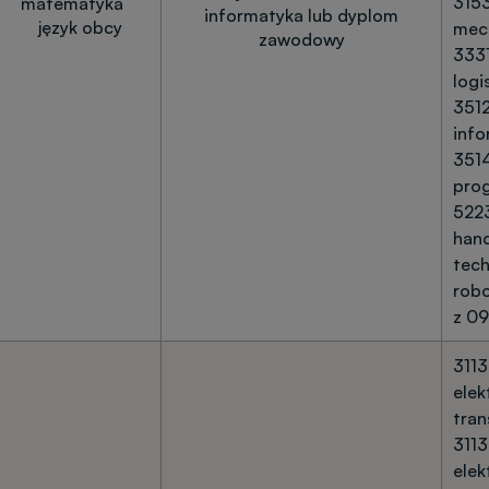
3153
matematyka
informatyka lub dyplom
język obcy
mech
zawodowy
333
logi
3512
info
351
pro
522
han
tech
robo
z 09
3113
elek
tra
3113
elek