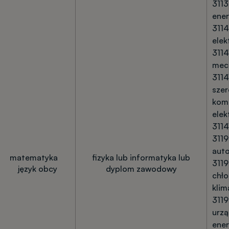
3113
ene
3114
elek
3114
mec
3114
sze
komu
elek
3114
3119
aut
matematyka
fizyka lub informatyka lub
3119
język obcy
dyplom zawodowy
chło
klim
3119
urzą
ener