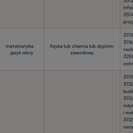
3512
info
351
pro
3111
3116
matematyka
fizyka lub chemia lub dyplom
tech
język obcy
zawodowy
3255
och
3111
3112
bud
3112
inży
i me
3112
ren