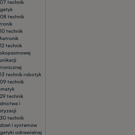
07 technik
rgetyk
08 technik
tronik
10 technik
hatronik
12 technik
rokopasmowej
nikacji
tronicznej
13 technik robotyk
09 technik
omatyk
29 technik
dnictwa i
atyzacji
30 technik
dzeń i systemów
getyki odnawialnej