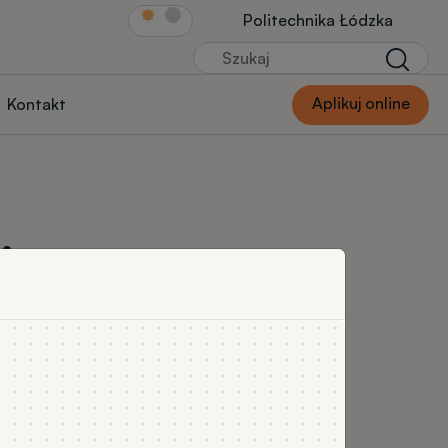
Link Str.głównej
Politechnika Łódzka
Szukaj
Szukaj
Aplikuj online
Kontakt
jne