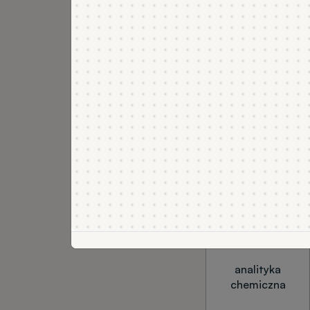
Brak oceny z egz
postępowania kwal
przedmiotu.
Kierunek
Aktuariat i
analiza
finansowa
analityka
chemiczna