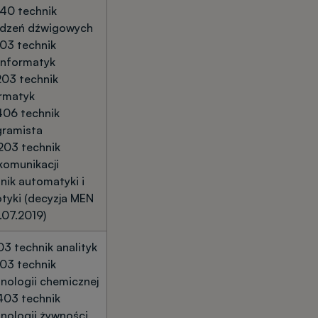
40 technik
ądzeń dźwigowych
03 technik
informatyk
03 technik
rmatyk
406 technik
gramista
203 technik
komunikacji
nik automatyki i
tyki (decyzja MEN
.07.2019)
03 technik analityk
03 technik
nologii chemicznej
403 technik
nologii żywności