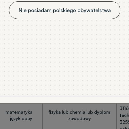
Nie posiadam polskiego obywatelstwa
aminu z danego przedmiotu dodatkowego nie wyklucza 
ifikacyjnego, ale jest równoznaczny z zerową liczbą pu
Wykaz uznawanych dyplomów zawodów, kod i na
Przedmioty
Dyp
Przedmioty dodatkowe
obowiązkowe
matematyka
język obcy
3111
3116
matematyka
fizyka lub chemia lub dyplom
tech
język obcy
zawodowy
3255