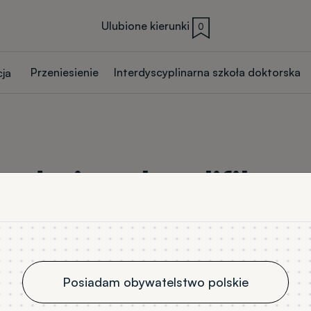
Ulubione kierunki
0
gacja CWM
Przeniesienie
Interdyscyplinarna szkoła doktorska
cja
zedmioty kwalifikacy
Przedmioty Kwalifikacyjne
Posiadam obywatelstwo polskie
Studia w języku polskim
Studia w języku obcym