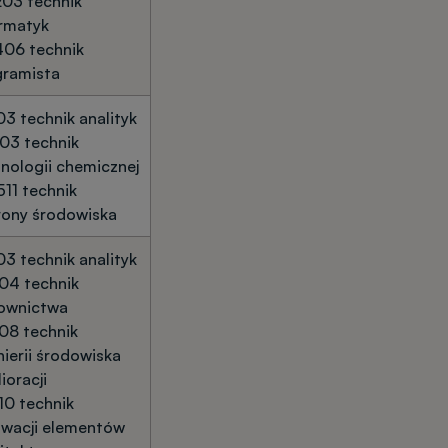
03 technik
rmatyk
406 technik
gramista
03 technik analityk
03 technik
nologii chemicznej
11 technik
rony środowiska
03 technik analityk
04 technik
ownictwa
08 technik
nierii środowiska
lioracji
10 technik
owacji elementów