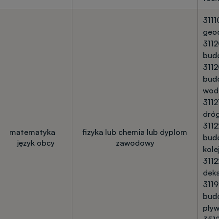
3111
geo
3112
bud
3112
bud
wod
3112
dró
3112
matematyka
fizyka lub chemia lub dyplom
bud
język obcy
zawodowy
kol
3112
dek
3119
bud
pływ