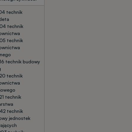
04 technik
deta
04 technik
ownictwa
05 technik
ownictwa
nego
16 technik budowy
g
20 technik
ownictwa
ejowego
21 technik
arstwa
42 technik
owy jednostek
ających