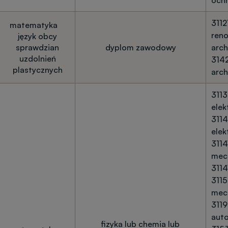
och
3112
matematyka
ren
język obcy
sprawdzian
dyplom zawodowy
arch
uzdolnień
3142
plastycznych
arch
3113
elek
3114
elek
3114
mec
3114
3115
mec
3119
aut
fizyka lub chemia lub