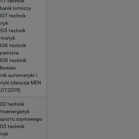
17 technik
anik lotniczy
107 technik
styk
03 technik
rmatyk
406 technik
gramista
305 technik
dlowiec
nik automatyki i
tyki (decyzja MEN
.07.2019)
02 technik
troenergetyk
nsportu szynowego
03 technik
tryk