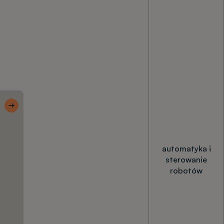
Skróty 1 CWM
Rekrutacja
krok po
kroku
automatyka i
sterowanie
robotów
Terminy