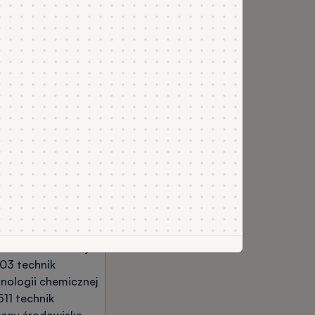
kandydata z toku
nktów z tego
zwa zawodu
lom zawodowy, kod
i nazwa zawodu
03 technik analityk
03 technik
nologii chemicznej
11 technik