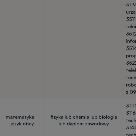
3119
urz
3511
tele
3512
info
351
pro
352
tele
tech
robo
z 09
3111
3116
matematyka
fizyka lub chemia lub biologia
tech
język obcy
lub dyplom zawodowy
314
tech