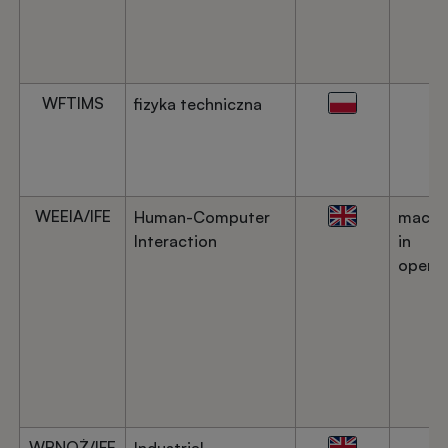
WFTIMS
fizyka techniczna
WEEIA/IFE
Human-Computer
machi
Interaction
in
operat
WBNOŻ/IFE