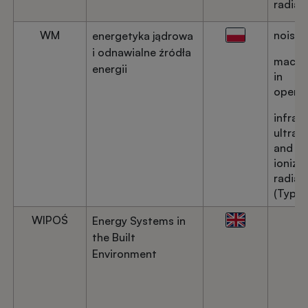
radiat
WM
noise
energetyka jądrowa
i odnawialne źródła
machi
energii
in
operat
infrare
ultravi
and
ionizi
radiat
(Type 
WIPOŚ
Energy Systems in
the Built
Environment