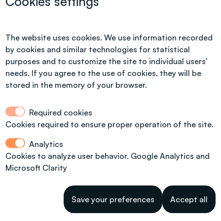
Cookies settings
The website uses cookies. We use information recorded
WM
noise
transport
by cookies and similar technologies for statistical
machi
purposes and to customize the site to individual users'
in
needs. If you agree to the use of cookies, they will be
operat
stored in the memory of your browser.
infrar
and
Required cookies
ultravi
Cookies required to ensure proper operation of the site.
radiat
Analytics
Cookies to analyze user behavior. Google Analytics and
WWIW
włókiennictwo
noise
Microsoft Clarity
Textile Engineering
machi
in
W
operat
Save your preferences
Accept all
WhatsApp (