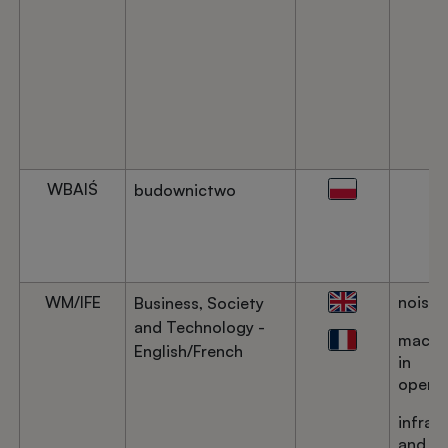
WBAIŚ
budownictwo
WM/IFE
noise
Business, Society
and Technology -
machi
English/French
in
operat
infrar
and