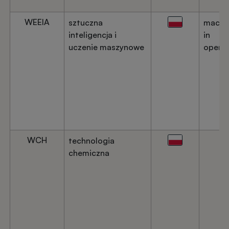
WEEIA
sztuczna
machi
inteligencja i
in
uczenie maszynowe
operat
WCH
technologia
chemiczna