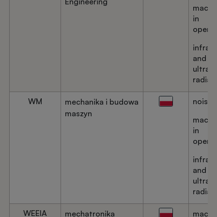
Engineering
machi
in
operat
infrar
and
ultravi
radiat
WM
noise
mechanika i budowa
maszyn
machi
in
operat
infrar
and
ultravi
radiat
WEEIA
mechatronika
machi