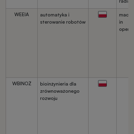
radiat
WEEIA
automatyka i
machi
sterowanie robotów
in
operat
WBINOŻ
bioinżynieria dla
zrównoważonego
rozwoju