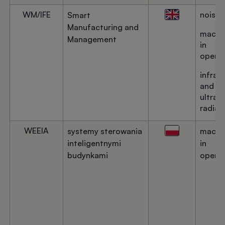
WM/IFE
noise
Smart
Manufacturing and
machi
Management
in
operat
infrar
and
ultravi
radiat
WEEIA
systemy sterowania
machi
inteligentnymi
in
budynkami
operat