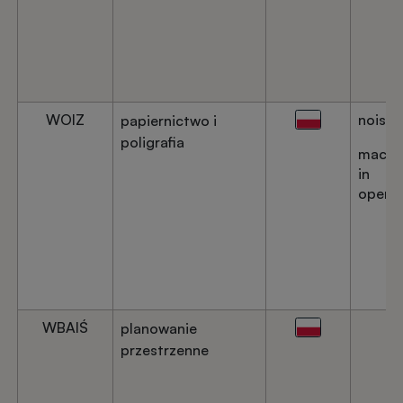
WOIZ
noise
papiernictwo i
poligrafia
machi
in
operat
WBAIŚ
planowanie
przestrzenne