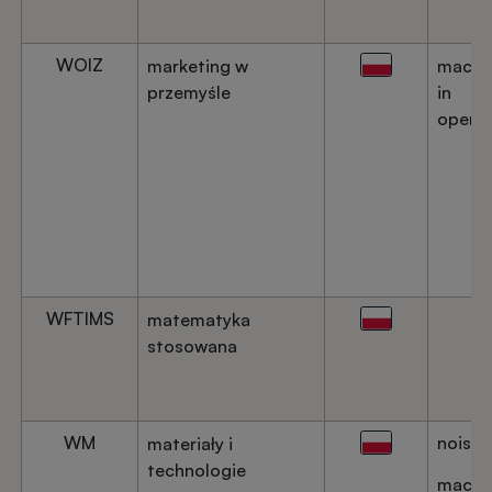
WOIZ
marketing w
machi
przemyśle
in
operat
WFTIMS
matematyka
stosowana
WM
noise
materiały i
technologie
machi