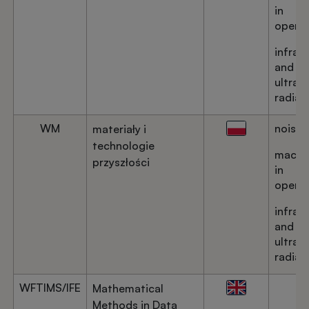
in
operat
infrar
and
ultravi
radiat
WM
noise
materiały i
technologie
machi
przyszłości
in
operat
infrar
and
ultravi
radiat
WFTIMS/IFE
Mathematical
Methods in Data