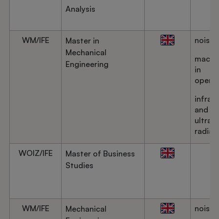
Analysis
WM/IFE
noise
Master in
Mechanical
machi
Engineering
in
operat
infrar
and
ultravi
radiat
WOIZ/IFE
Master of Business
Studies
WM/IFE
noise
Mechanical