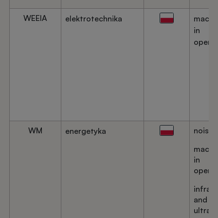
WEEIA
elektrotechnika
machi
in
operat
WM
noise
energetyka
machi
in
operat
infrar
and
ultravi