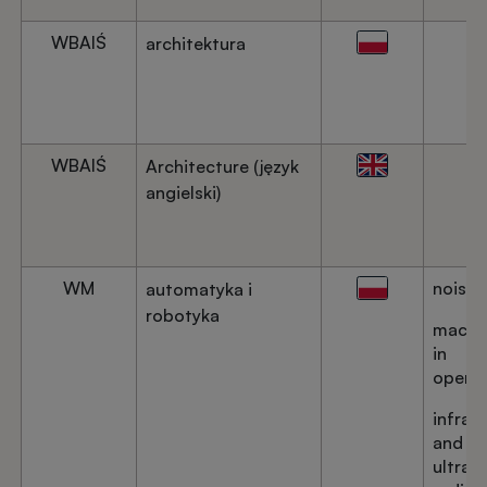
WBAIŚ
architektura
WBAIŚ
Architecture (język
angielski)
WM
noise
automatyka i
robotyka
machi
in
operat
infrar
and
ultravi