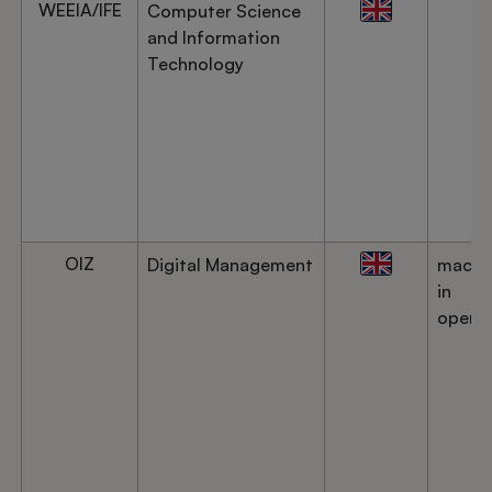
WEEIA/IFE
Computer Science
and Information
Technology
OIZ
Digital Management
machi
in
operat