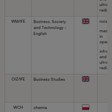
ultravi
radiat
WM/IFE
noise
Business, Society
and Technology -
machi
English
in
operat
infrar
and
ultravi
radiat
OIZ/IFE
Business Studies
WCH
chemia