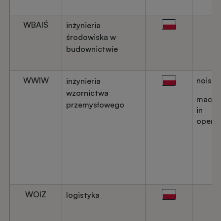
WBAIŚ
inżynieria
środowiska w
budownictwie
WWIW
noise
inżynieria
wzornictwa
machi
przemysłowego
in
operat
WOIZ
logistyka