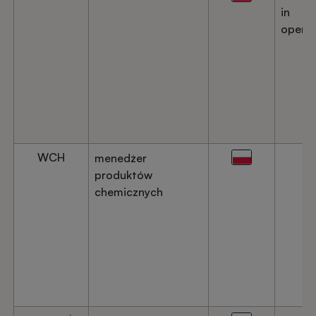
in
operat
WCH
menedżer
produktów
chemicznych